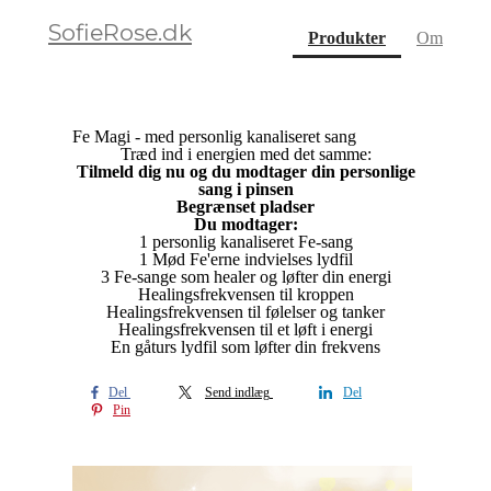
SofieRose.dk
(current)
Produkter
Om
Fe Magi - med personlig kanaliseret sang
Træd ind i energien med det samme:
Tilmeld dig nu og du modtager din personlige
sang i pinsen
Begrænset pladser
Du modtager:
1 personlig kanaliseret Fe-sang
1 Mød Fe'erne indvielses lydfil
3 Fe-sange som healer og løfter din energi
Healingsfrekvensen til kroppen
Healingsfrekvensen til følelser og tanker
Healingsfrekvensen til et løft i energi
En gåturs lydfil som løfter din frekvens
Del
Send indlæg
Del
Pin